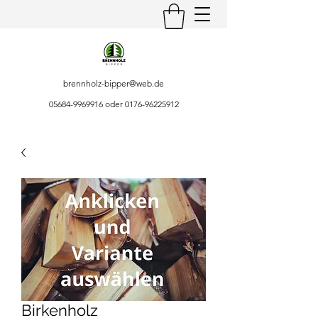
brennholz-bipper@web.de
05684-9969916
oder
0176-96225912
Birkenholz