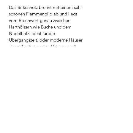
Das Birkenholz brennt mit einem sehr 
schönen Flammenbild ab und liegt 
vom Brennwert genau zwischen 
Harthölzern wie Buche und dem 
Nadelholz. Ideal für die 
Übergangszeit, oder moderne Häuser 
die nicht die massive Hitze von z.B. 
Buche benötigen. 
Mengeneinheit
Der Stückpreis bezieht sich auf einen 
Feuchtigkeitsgehalt
Schüttmeter 
Frisches Holz müssen Sie noch je nach 
Lieferkosten
Bedinungen ca. ein Jahr ablagern.
Trockenes Holz enthält eine 
Die Lieferkosten nach PLZ im weiteren 
Feuchtigkeit unter 20% und kann 
Verlauf beziehen sich auf 4 
sofort verbrannt werden. 